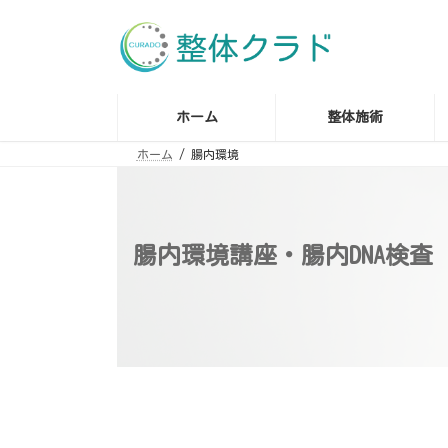
コ
ナ
ン
ビ
テ
ゲ
ン
ー
ツ
シ
へ
ョ
ス
ン
ホーム
整体施術
キ
に
ッ
移
プ
動
ホーム
腸内環境
腸内環境講座・腸内DNA検査