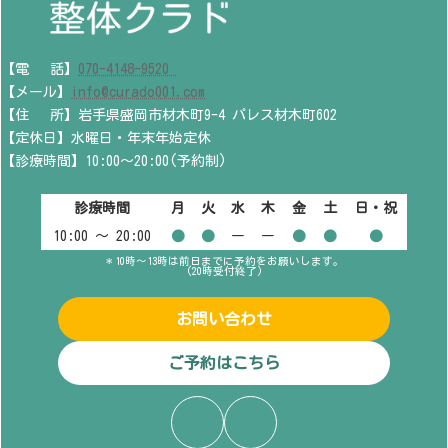
【電 話】
070-4148-9520
【メール】
info@curado001.com
【住 所】岩手県盛岡市材木町9-4 パレス材木町602
【定休日】水曜日・年末年始定休
【診療時間】10:00～20:00(予約制)
診療時間
月
火
水
木
金
土
日・祝
10:00 〜 20:00
●
●
ー
ー
●
●
●
＊10時～13時は前日までに予約をお願いします。
(20時受付終了)
お問い合わせ
ご予約はこちら
ア
ア
イ
イ
コ
コ
ン
ン