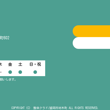
602
木
金
土
日・祝
ー
●
●
●
お願いします。
COPYRIGHT (C) 整体クラド/盛岡市材木町 ALL RIGHTS RESERVED.