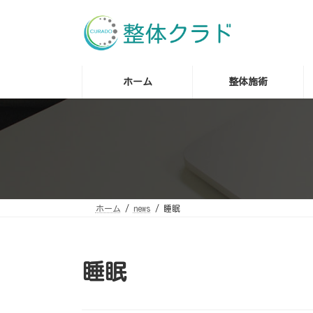
コ
ナ
ン
ビ
テ
ゲ
ン
ー
ツ
シ
へ
ョ
ス
ン
ホーム
整体施術
キ
に
ッ
移
プ
動
ホーム
news
睡眠
睡眠