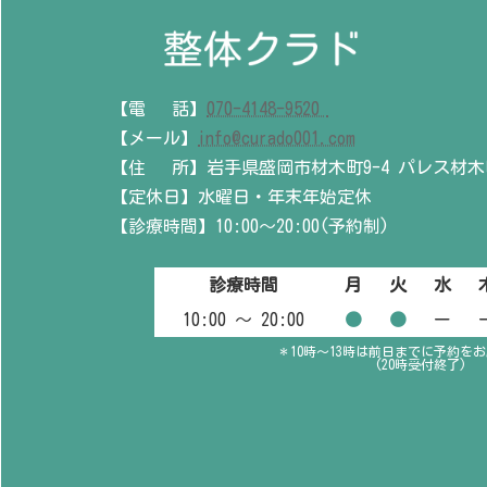
【電 話】
070-4148-9520
【メール】
info@curado001.com
【住 所】岩手県盛岡市材木町9-4 パレス材木町
【定休日】水曜日・年末年始定休
【診療時間】10:00～20:00(予約制)
診療時間
月
火
水
10:00 〜 20:00
●
●
ー
＊10時～13時は前日までに予約を
(20時受付終了)