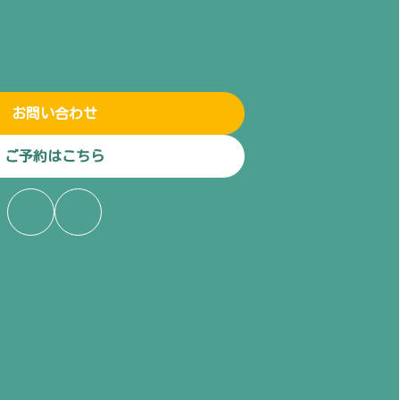
お問い合わせ
ご予約はこちら
ア
ア
イ
イ
コ
コ
ン
ン
リ
リ
ン
ン
ク
ク