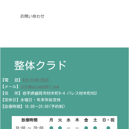
お問い合わせ
【電 話】
070-4148-9520
【メール】
info@curado001.com
【住 所】岩手県盛岡市材木町9-4 パレス材木町602
【定休日】水曜日・年末年始定休
【診療時間】10:00～20:00(予約制)
診療時間
月
火
水
木
金
土
日・祝
10:00 〜 20:00
●
●
ー
ー
●
●
●