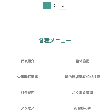
投
固
固
1
2
»
定
定
ペ
ペ
稿
ー
ー
ジ
ジ
の
ペ
ー
各種メニュー
ジ
送
代表紹介
整体施術
り
栄養睡眠講座
腸内環境講座/DNA検査
料金案内
よくある質問
アクセス
お客様の声