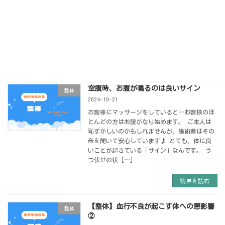
した。 窓から岩手大学の木々を眺めては、あ
の森の中はどうなっているのか…いつか行って
みよう と、考えていたところでした 材木町か
ら坂を登ったらすぐです 案内板がありました
中には […]
続きを読む
空腹時、お腹が鳴るのは良いサイン
整体
2024-10-21
お客様にマッサージをしていると…お客様のほ
とんどの方はお腹がなり始めます。 ご本人は
恥ずかしいのかもしれませんが、施術者はその
音を聞いて安心しています♪ とても、体に良
いことが起きている「サイン」なんです。 う
つ伏せの状 […]
続きを読む
【整体】血行不良が起こす体への悪影響
整体
②