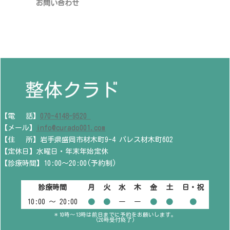
お問い合わせ
【電 話】
070-4148-9520
【メール】
info@curado001.com
【住 所】岩手県盛岡市材木町9-4 パレス材木町602
【定休日】水曜日・年末年始定休
【診療時間】10:00～20:00(予約制)
診療時間
月
火
水
木
金
土
日・祝
10:00 〜 20:00
●
●
ー
ー
●
●
●
＊10時～13時は前日までに予約をお願いします。
(20時受付終了)