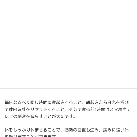
もう一つのポイントは「悪循環」。
痛みがあると寝つきが悪くなり、睡眠が浅くなる。
するとさらに痛みが強く感じられる――。
この「痛みと睡眠不足のループ」が続くと、慢性的なこりや腰痛
に発展してしまうこともあります。
対策の第一歩は、「眠りの質」を整えること。
毎日なるべく同じ時間に寝起きすること、朝起きたら日光を浴び
て体内時計をリセットすること、そして寝る前1時間はスマホやテ
レビの刺激を減らすことが大切です。
体をしっかり休ませることで、筋肉の回復も進み、痛みに強い体