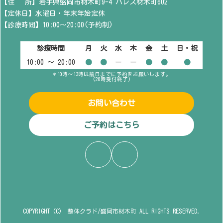
【住 所】岩手県盛岡市材木町9-4 パレス材木町602
【定休日】水曜日・年末年始定休
【診療時間】10:00～20:00(予約制)
診療時間
月
火
水
木
金
土
日・祝
10:00 〜 20:00
●
●
ー
ー
●
●
●
＊10時～13時は前日までに予約をお願いします。
(20時受付終了)
お問い合わせ
ご予約はこちら
ア
ア
イ
イ
コ
コ
ン
ン
リ
リ
ン
ン
ク
ク
COPYRIGHT (C) 整体クラド/盛岡市材木町 ALL RIGHTS RESERVED.