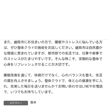
整体クラドでは、セロトニンの分泌を促進するための体のバラン
ス調整を行います。姿勢の改善や筋肉の緊張を和らげる施術を通
して、リラックス効果を高め、セロトニンの生成をサポートしま
す。これにより、睡眠の質が向上し、深い眠りにつくことができ
るようになるでしょう。睡眠が改善されると、日中のエネルギー
レベルが上がり、生活の質全体が向上します。
また、盛岡市にお住まいの方で、睡眠やストレスに悩んでいる方
は、ぜひ整体クラドの施術をお試しください。盛岡市は自然豊か
な環境に恵まれていますが、都市部での生活では、仕事や家事で
のストレスがたまりやすいです。そんな時こそ、定期的な整体で
心身をリフレッシュさせることが大切です。
睡眠改善を通じて、体調だけでなく、心のバランスも整え、生活
の質を向上させましょう。整体クラドで、体と心の健康を手に入
れ、充実した毎日を送りませんか？お問い合わせはLINEやお電話
で、いつでもお待ちしています。
整体
カテゴリー