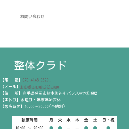
お問い合わせ
【電 話】
070-4148-9520
【メール】
info@curado001.com
【住 所】岩手県盛岡市材木町9-4 パレス材木町602
【定休日】水曜日・年末年始定休
【診療時間】10:00～20:00(予約制)
診療時間
月
火
水
木
金
土
日・祝
10:00 〜 20:00
●
●
ー
ー
●
●
●