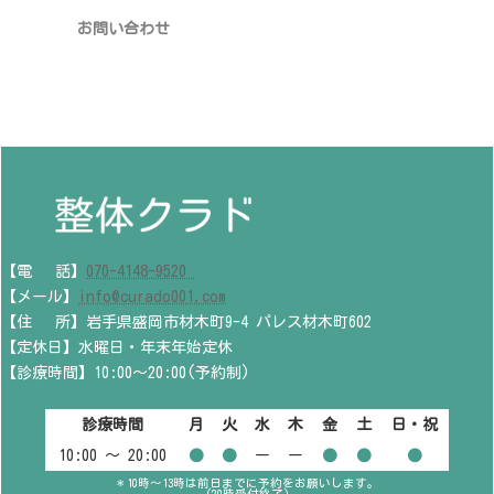
お問い合わせ
【電 話】
070-4148-9520
【メール】
info@curado001.com
【住 所】岩手県盛岡市材木町9-4 パレス材木町602
【定休日】水曜日・年末年始定休
【診療時間】10:00～20:00(予約制)
診療時間
月
火
水
木
金
土
日・祝
10:00 〜 20:00
●
●
ー
ー
●
●
●
＊10時～13時は前日までに予約をお願いします。