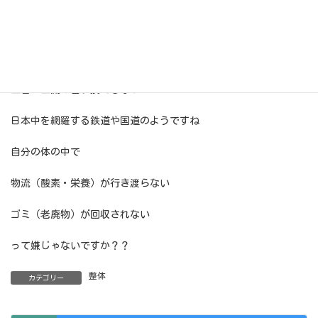
プロの技を借りてマッサージ等で血行の改善を図るのが一番簡単
かもしれません！
追伸
血管・血流は言い換えるなら
日本中を網羅する鉄道や国道のようですね
自分の体の中で
物流（酸素・栄養）が行き渡らない
ゴミ（老廃物）が回収されない
って嫌じゃないですか？？
整体
カテゴリー